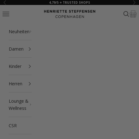
Zum Inhalt springen
4,79/5 ⭐ TRUSTED SHOPS
Zurück
Vor
HSCPH
Navigationsmenü öffnen
Suche ö
Ware
Neuheiten
Damen
Kinder
Herren
Lounge &
Wellness
CSR