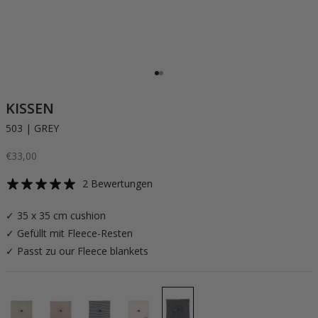
Gehe zu Element 1
Gehe zu Element 2
KISSEN
503 | GREY
Angebot
€33,00
2 Bewertungen
✓ 35 x 35 cm cushion
✓ Gefüllt mit Fleece-Resten
✓ Passt zu our Fleece blankets