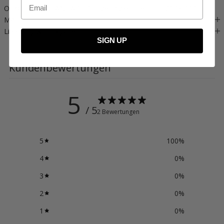
Email
OEKO-TEX® STANDARD 100 zertifiziert, cert. no. 2176-347 DTI.
MATERIAL
Lieferung & Rückgabe
SIGN UP
Kundenbewertungen
5
/ 5
2 Bewertungen
5
100
%
4
0
%
3
0
%
2
0
%
1
0
%