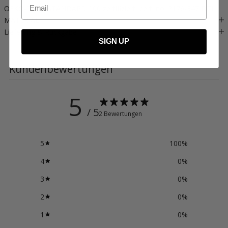
Email
OEKO-TEX® STANDARD 100 zertifiziert, cert. no. 2176-347 DTI.
MATERIAL
Lieferung & Rückgabe
SIGN UP
Kundenbewertungen
5
/ 5
2 Bewertungen
5
100
%
4
0
%
3
0
%
2
0
%
1
0
%