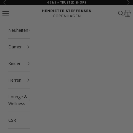
Zum Inhalt springen
4,79/5 ⭐ TRUSTED SHOPS
Zurück
Vor
HSCPH
Navigationsmenü öffnen
Suche ö
Ware
Neuheiten
Damen
Kinder
Herren
Lounge &
Wellness
CSR