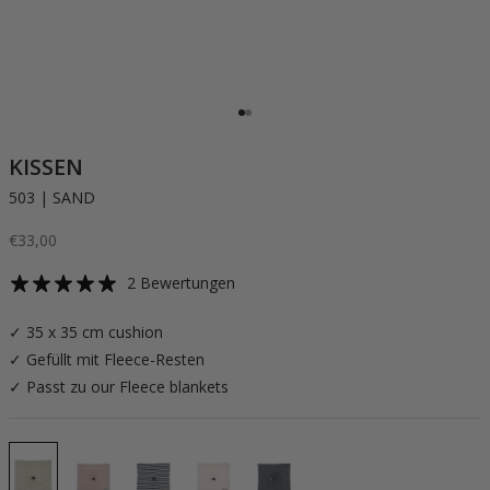
Gehe zu Element 1
Gehe zu Element 2
KISSEN
503 | SAND
Angebot
€33,00
2 Bewertungen
✓ 35 x 35 cm cushion
✓ Gefüllt mit Fleece-Resten
✓ Passt zu our Fleece blankets