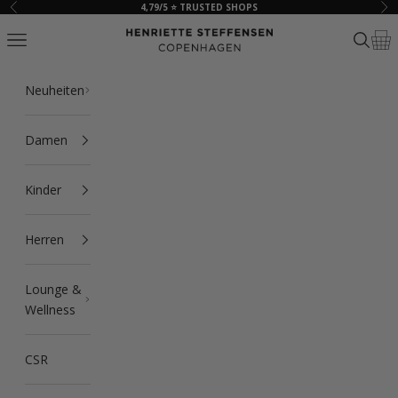
Zum Inhalt springen
4,79/5 ⭐ TRUSTED SHOPS
Zurück
Vor
HSCPH
Navigationsmenü öffnen
Suche ö
Ware
Neuheiten
Damen
Kinder
Herren
Lounge &
Wellness
CSR