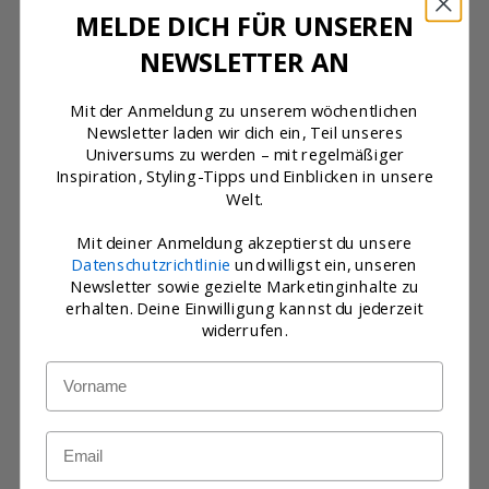
MELDE DICH FÜR UNSEREN
NEWSLETTER AN
Mit der Anmeldung zu unserem wöchentlichen
Newsletter laden wir dich ein, Teil unseres
Universums zu werden – mit regelmäßiger
Inspiration, Styling-Tipps und Einblicken in unsere
Welt.
Mit deiner Anmeldung akzeptierst du unsere
Datenschutzrichtlinie
und willigst ein, unseren
Newsletter sowie gezielte Marketinginhalte zu
erhalten. Deine Einwilligung kannst du jederzeit
widerrufen.
Optionen auswählen
Optionen auswählen
Name
WESTEN
WESTEN
SAND
SAND
Angebot
Angebot
€130,00
€108,00
Email