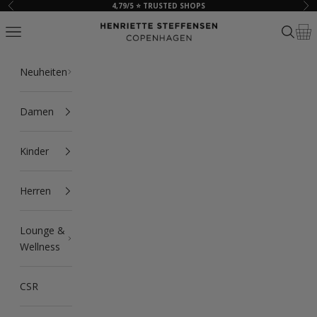
Zum Inhalt springen
4,79/5 ⭐ TRUSTED SHOPS
Zurück
Vor
HSCPH
Navigationsmenü öffnen
Suche ö
Ware
Neuheiten
Damen
Kinder
Herren
Lounge &
Wellness
CSR