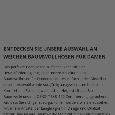
SWEAT HOSEN
SWEAT HOSEN
WHITE
MOSS
Angebot
Angebot
Regulärer Preis
€155,00
€77,50
€155,00
2 Bewertungen
2 Bewertungen
ENTDECKEN SIE UNSERE AUSWAHL AN
WEICHEN BAUMWOLLHOSEN FÜR DAMEN
Das perfekte Paar Hosen zu finden, kann oft eine
Herausforderung sein, aber unsere Kollektion von
Baumwollhosen für Damen macht es einfach. Jedes Modell in
unserer Auswahl wurde sorgfältig ausgewählt, um höchsten
Komfort und Stil zu gewährleisten. Hergestellt aus Bio-
Baumwolle und mit
OEKO-TEX® 100 Zertifizierung
, garantieren
wir, dass Sie sich genauso gut fühlen werden, wie Sie aussehen.
Mit einem Ansatz, der Langlebigkeit in Design und Qualität
betont, sind unsere Baumwollhosen nicht nur ein Kleidungsstück,