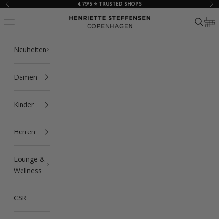
Zum Inhalt springen
4,79/5 ⭐ TRUSTED SHOPS
Zurück
Vor
HSCPH
Navigationsmenü öffnen
Suche ö
Ware
Neuheiten
Damen
Kinder
Herren
Lounge &
Wellness
CSR