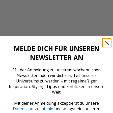
MELDE DICH FÜR UNSEREN
NEWSLETTER AN
Mit der Anmeldung zu unserem wöchentlichen
Newsletter laden wir dich ein, Teil unseres
Universums zu werden – mit regelmäßiger
Inspiration, Styling-Tipps und Einblicken in unsere
Welt.
NO WASTE KISSEN
NO WASTE KISSE
SOFT BLACK
BARK
Mit deiner Anmeldung akzeptierst du unsere
Angebot
Angebot
€45,00
€45,00
Datenschutzrichtlinie
und willigst ein, unseren
1 Bewertung
1 Bewe