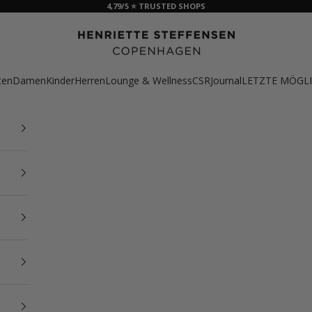
4,79/5 ⭐ TRUSTED SHOPS
HSCPH
ten
Damen
Kinder
Herren
Lounge & Wellness
CSR
Journal
LETZTE MÖGLI