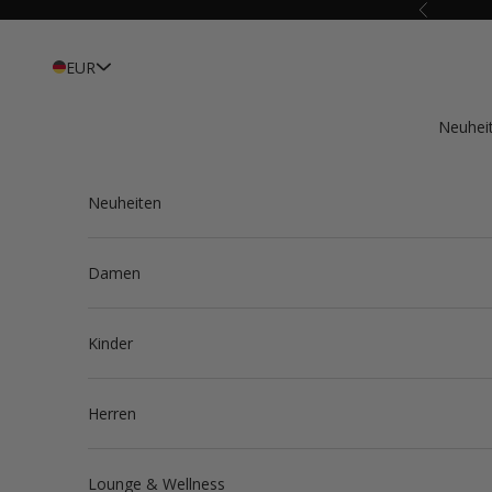
Zum Inhalt springen
Zurück
EUR
Neuhei
Neuheiten
Damen
Kinder
Herren
Lounge & Wellness