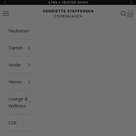
Zum Inhalt springen
4,79/5 ⭐ TRUSTED SHOPS
Zurück
Vor
HSCPH
Navigationsmenü öffnen
Suche ö
Ware
Neuheiten
Damen
Kinder
Herren
Lounge &
Wellness
CSR