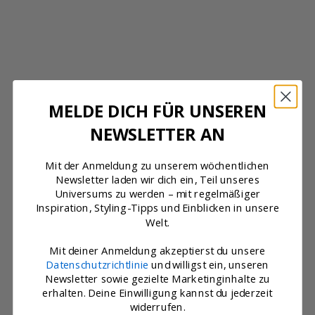
GREY
GREY
Angebot
Angebot
€80,00
€114,00
MELDE DICH FÜR UNSEREN
NEWSLETTER AN
Mit der Anmeldung zu unserem wöchentlichen
Newsletter laden wir dich ein, Teil unseres
Universums zu werden – mit regelmäßiger
Inspiration, Styling-Tipps und Einblicken in unsere
Welt.
Mit deiner Anmeldung akzeptierst du unsere
Datenschutzrichtlinie
und willigst ein, unseren
Newsletter sowie gezielte Marketinginhalte zu
erhalten. Deine Einwilligung kannst du jederzeit
widerrufen.
Optionen auswählen
Optionen auswählen