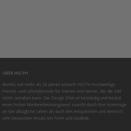
NO WASTE TEE
SALVIE
Angebot
Regulärer Preis
€33,50
€67,00
ÜBER HSCPH
Bereits seit mehr als 20 Jahren entwirft HSCPH hochwertige
Freizeit- und Lifestylemode für Damen und Herren, der die Zeit
nichts anhaben kann. Die Design DNA ist beständig und besitzt
einen hohen Wiedererkennungswert sowohl durch ihre Hommage
an das alltägliche Leben als auch den entspannten und dennoch
sehr bewussten Ansatz bei Form und Qualität.