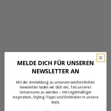
MELDE DICH FÜR UNSEREN
NEWSLETTER AN
Optionen auswählen
Optionen auswählen
Mit der Anmeldung zu unserem wöchentlichen
KLEID V-AUSSCHNITT
TRÄGERKLEID
Newsletter laden wir dich ein, Teil unseres
NUDE
BLACK
Universums zu werden – mit regelmäßiger
Angebot
Regulärer Preis
Angebot
€67,50
€135,00
€108,00
Inspiration, Styling-Tipps und Einblicken in unsere
Welt.
2 Bewertungen