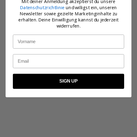
Mit deiner Anmeldung akzeptierst du unsere
Datenschutzrichtlinie
und willigst ein, unseren
Newsletter sowie gezielte Marketinginhalte zu
erhalten. Deine Einwilligung kannst du jederzeit
widerrufen.
Name
Email
SIGN UP
Optionen auswählen
In den Warenkorb
TRÄGERKLEID
KLEID
CHOCOLATE
ELEPHANT
Angebot
Angebot
€108,00
€122,00