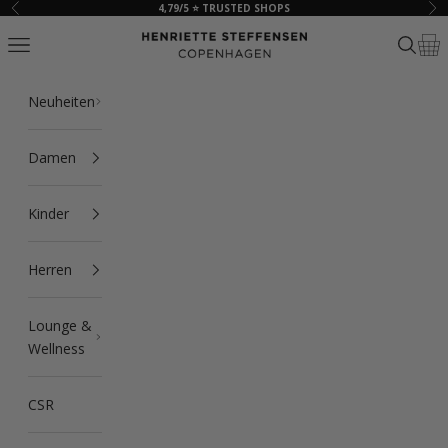
Zum Inhalt springen
4,79/5 ⭐ TRUSTED SHOPS
Zurück
Vor
HSCPH
Navigationsmenü öffnen
Suche ö
Ware
Neuheiten
Damen
Kinder
Herren
Lounge &
Wellness
CSR