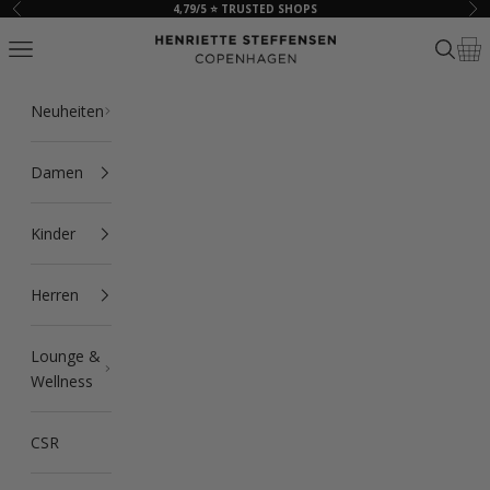
Zum Inhalt springen
4,79/5 ⭐ TRUSTED SHOPS
Zurück
Vor
HSCPH
Navigationsmenü öffnen
Suche ö
Ware
Neuheiten
Damen
Kinder
Herren
Lounge &
Wellness
CSR