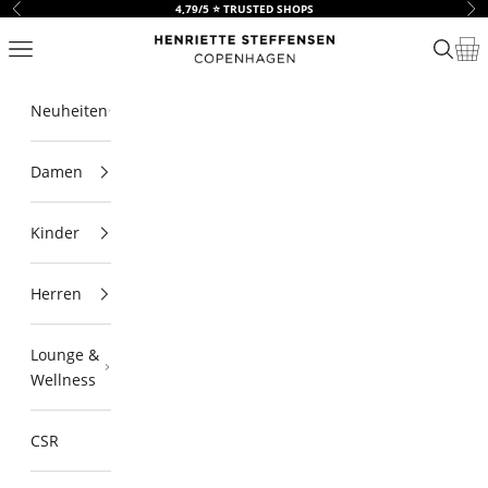
Zum Inhalt springen
4,79/5 ⭐ TRUSTED SHOPS
Zurück
Vor
HSCPH
Navigationsmenü öffnen
Suche ö
Ware
Neuheiten
Damen
Kinder
Herren
Lounge &
Wellness
CSR