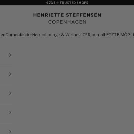
4,79/5 ⭐ TRUSTED SHOPS
HSCPH
ten
Damen
Kinder
Herren
Lounge & Wellness
CSR
Journal
LETZTE MÖGLI