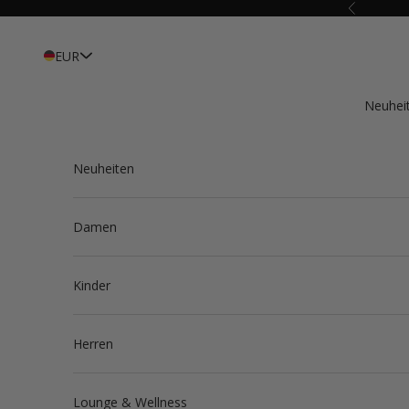
Zum Inhalt springen
Zurück
EUR
Neuhei
Neuheiten
Damen
Kinder
Herren
Lounge & Wellness