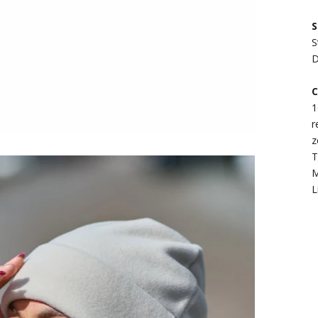
S
S
D
C
1
r
MELDE DICH FÜR UNSEREN
z
NEWSLETTER AN
T
M
L
Mit der Anmeldung zu unserem wöchentlichen
Newsletter laden wir dich ein, Teil unseres
Universums zu werden – mit regelmäßiger
Inspiration, Styling-Tipps und Einblicken in unsere
Welt.
Mit deiner Anmeldung akzeptierst du unsere
Datenschutzrichtlinie
und willigst ein, unseren