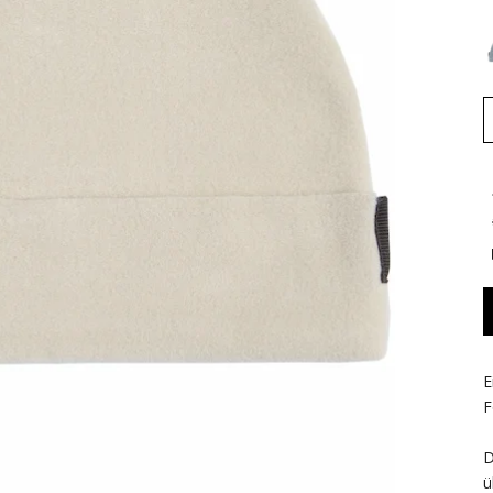
E
F
D
ü