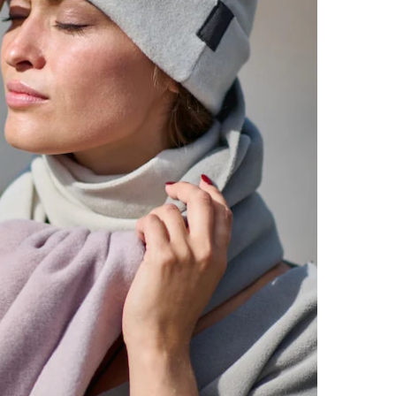
Newsletter sowie gezielte Marketinginhalte zu
erhalten. Deine Einwilligung kannst du jederzeit
widerrufen.
Name
Email
SIGN UP