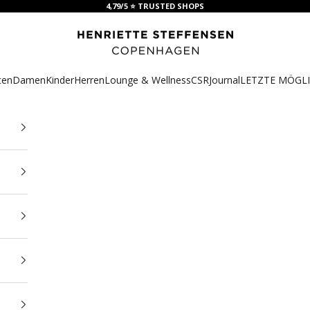
4,79/5 ⭐ TRUSTED SHOPS
HSCPH
ten
Damen
Kinder
Herren
Lounge & Wellness
CSR
Journal
LETZTE MÖGLI