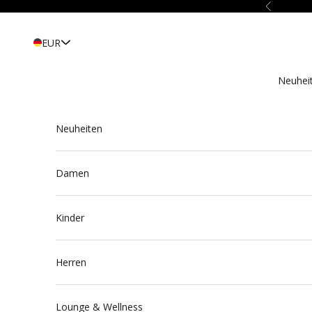
Zum Inhalt springen
Zurück
EUR
Neuhei
Neuheiten
Damen
Kinder
Herren
Lounge & Wellness