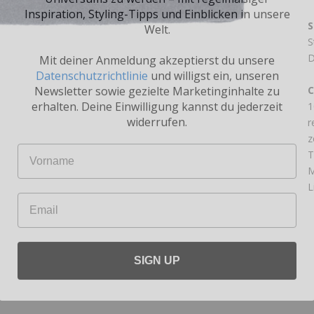
Welt.
S
S
Mit deiner Anmeldung akzeptierst du unsere
D
Datenschutzrichtlinie
und willigst ein, unseren
Newsletter sowie gezielte Marketinginhalte zu
C
erhalten. Deine Einwilligung kannst du jederzeit
widerrufen.
1
r
Name
z
T
M
Email
L
SIGN UP