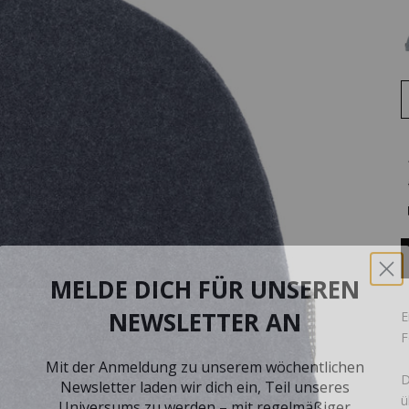
MELDE DICH FÜR UNSEREN
NEWSLETTER AN
E
F
Mit der Anmeldung zu unserem wöchentlichen
Newsletter laden wir dich ein, Teil unseres
D
Universums zu werden – mit regelmäßiger
ü
Inspiration, Styling-Tipps und Einblicken in unsere