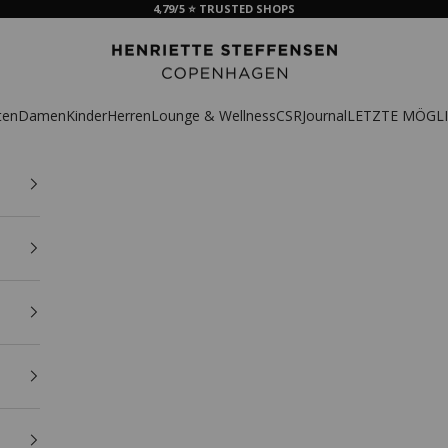
4,79/5 ⭐ TRUSTED SHOPS
HSCPH
ten
Damen
Kinder
Herren
Lounge & Wellness
CSR
Journal
LETZTE MÖGLI