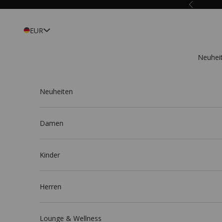
Zum Inhalt springen
Zurück
EUR
Neuhei
Neuheiten
Damen
Kinder
Herren
Lounge & Wellness