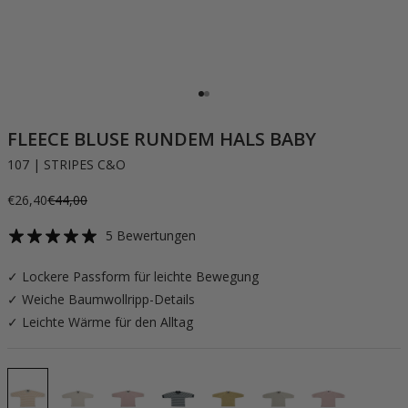
Gehe zu Element 1
Gehe zu Element 2
FLEECE BLUSE RUNDEM HALS BABY
107 | STRIPES C&O
Angebot
Regulärer Preis
€26,40
€44,00
5 Bewertungen
✓ Lockere Passform für leichte Bewegung
✓ Weiche Baumwollripp-Details
✓ Leichte Wärme für den Alltag