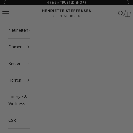
Zum Inhalt springen
4,79/5 ⭐ TRUSTED SHOPS
Zurück
Vor
HSCPH
Navigationsmenü öffnen
Suche ö
Ware
Neuheiten
Damen
Kinder
Herren
Lounge &
Wellness
CSR