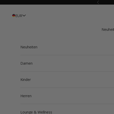
Zum Inhalt springen
Zurück
EUR
Neuhei
Neuheiten
Damen
Kinder
Herren
Lounge & Wellness