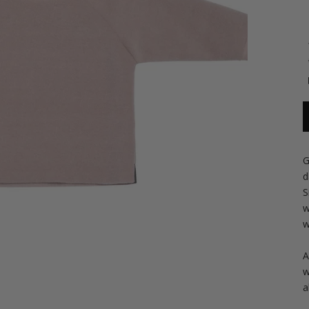
G
d
S
w
w
A
w
a