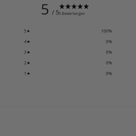
5
/ 5
5 Bewertungen
5
100
%
4
0
%
3
0
%
2
0
%
1
0
%