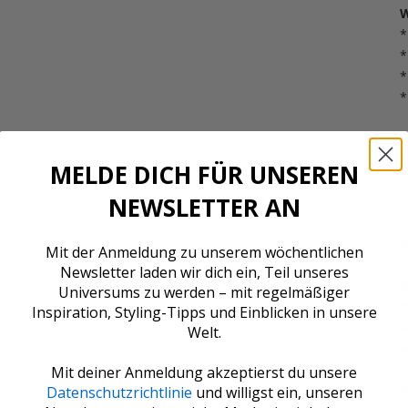
W
*
*
*
*
S
L
MELDE DICH FÜR UNSEREN
R
NEWSLETTER AN
Ä
C
Mit der Anmeldung zu unserem wöchentlichen
C
Newsletter laden wir dich ein, Teil unseres
f
Universums zu werden – mit regelmäßiger
(
Inspiration, Styling-Tipps und Einblicken in unsere
v
Welt.
a
2
Mit deiner Anmeldung akzeptierst du unsere
G
Datenschutzrichtlinie
und willigst ein, unseren