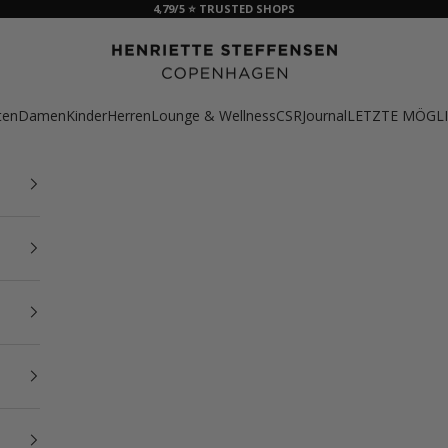
4,79/5 ⭐ TRUSTED SHOPS
HSCPH
ten
Damen
Kinder
Herren
Lounge & Wellness
CSR
Journal
LETZTE MÖGLI