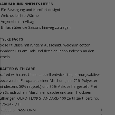
ARUM KUNDINNEN ES LIEBEN
 Für Bewegung und Komfort designt
 Weiche, leichte Wärme
 Angenehm im Alltag
 Einfach über die Saisons hinweg zu tragen
TYLKE FACTS
oose fit Bluse mit rundem Ausschnitt, weichem cotton
ippabschluss am Hals und flexiblen Rippbündchen an den
rmeln.
RAFTED WITH CARE
rafted with care. Unser speziell entwickeltes, atmungsaktives
leece wird in Europa aus einer Mischung aus 70% Polyester
mindestens 50% recycelt) und 30% Viskose hergestellt. Frei
on Schadstoffen. Maschinenwäsche und zum Trocknen
ufhängen. OEKO-TEX® STANDARD 100 zertifiziert, cert. no.
176-347 DTI.
RÖSSE & PASSFORM