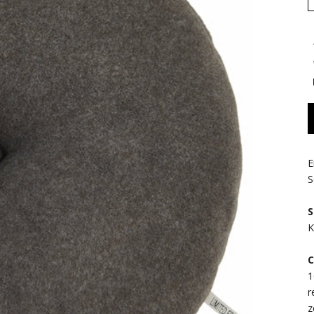
E
S
S
K
C
1
r
z