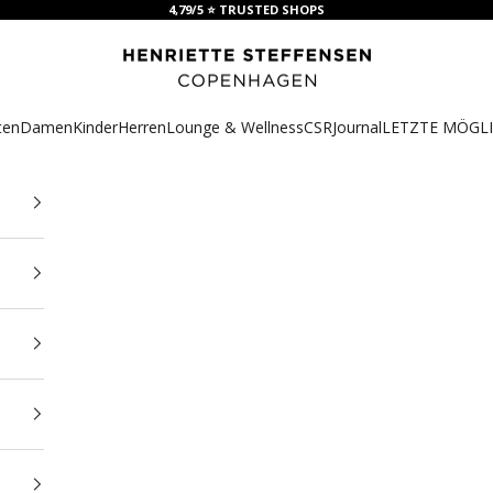
4,79/5 ⭐ TRUSTED SHOPS
HSCPH
ten
Damen
Kinder
Herren
Lounge & Wellness
CSR
Journal
LETZTE MÖGLI