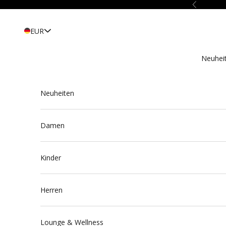
Zum Inhalt springen
Zurück
EUR
Neuhei
Neuheiten
Damen
Kinder
Herren
Lounge & Wellness