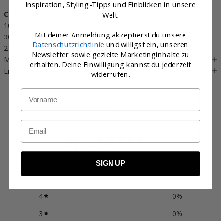
Inspiration, Styling-Tipps und Einblicken in unsere
CRAFTED WITH CARE
Welt.
100% EU-Produktion. 70% Polyester (mindestens 50% recycelt),
Mit deiner Anmeldung akzeptierst du unsere
30% viscose. OEKO-TEX® STANDARD 100 zertifiziert, cert. no.
Datenschutzrichtlinie
und willigst ein, unseren
2176-347 DTI.
Newsletter sowie gezielte Marketinginhalte zu
MATERIAL
erhalten. Deine Einwilligung kannst du jederzeit
Lieferung & Rückgabe
widerrufen.
Name
Kundenbewertungen
Email
5
/ 5
1 Bewertung
SIGN UP
5
100
%
4
0
%
3
0
%