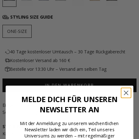
STYLING SIZE GUIDE
ONE-SIZE
40 Tage kostenloser Umtausch – 30 Tage Rückgaberecht
Kostenloser Versand ab 160 €
Bestelle vor 13:30 Uhr – Versand am selben Tag
IN DEN WARENKORB
MELDE DICH FÜR UNSEREN
Ein weiches Kissen aus weichem HSCPH Signature fleece, mit
NEWSLETTER AN
Sorgfalt und ruhiger HSCPH-Ausstrahlung gefertigt.
Mit der Anmeldung zu unserem wöchentlichen
STYLE FACTS
Newsletter laden wir dich ein, Teil unseres
Kissen mit No Waste-Detail.
Universums zu werden – mit regelmäßiger