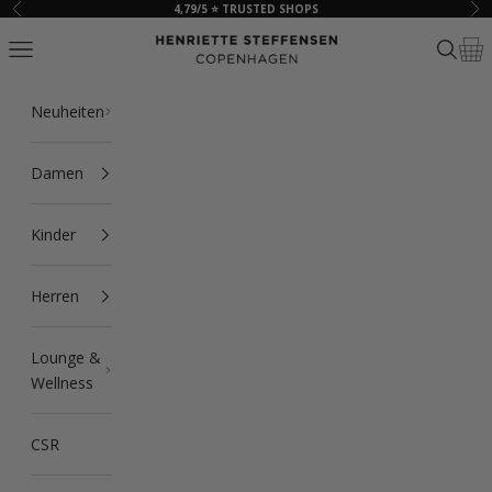
Zum Inhalt springen
4,79/5 ⭐ TRUSTED SHOPS
Zurück
Vor
HSCPH
Navigationsmenü öffnen
Suche ö
Ware
Neuheiten
Damen
Kinder
Herren
Lounge &
Wellness
CSR