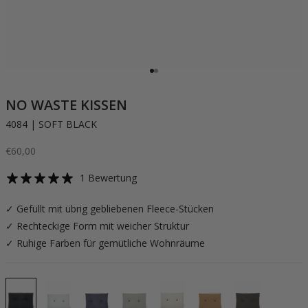
Gehe zu Element 1
Gehe zu Element 2
NO WASTE KISSEN
4084 | SOFT BLACK
Angebot
€60,00
1 Bewertung
✓ Gefüllt mit übrig gebliebenen Fleece-Stücken
✓ Rechteckige Form mit weicher Struktur
✓ Ruhige Farben für gemütliche Wohnräume