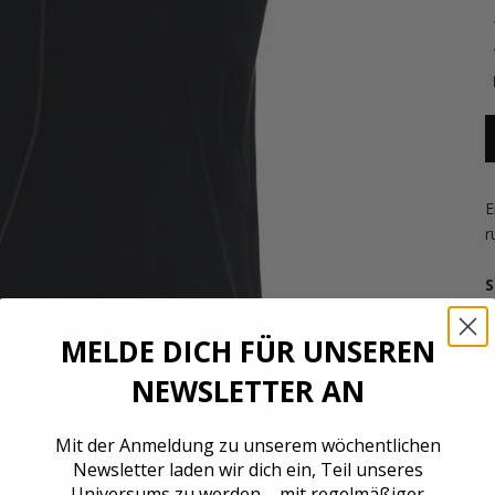
E
r
S
H
MELDE DICH FÜR UNSEREN
C
NEWSLETTER AN
1
S
M
Mit der Anmeldung zu unserem wöchentlichen
G
Newsletter laden wir dich ein, Teil unseres
M
Universums zu werden – mit regelmäßiger