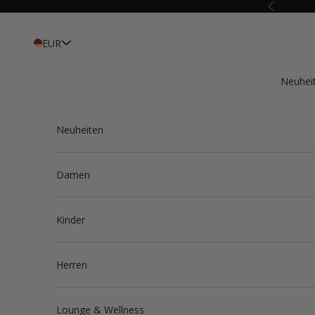
Zum Inhalt springen
Zurück
EUR
Neuhei
Neuheiten
Damen
Kinder
Herren
Lounge & Wellness