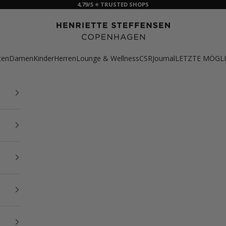
4,79/5 ⭐ TRUSTED SHOPS
HSCPH
ten
Damen
Kinder
Herren
Lounge & Wellness
CSR
Journal
LETZTE MÖGLI