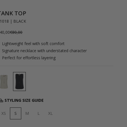
TANK TOP
1018 | BLACK
ngebot
Regulärer Preis
40,00
€80,00
 Lightweight feel with soft comfort
 Signature necklace with understated character
 Perfect for effortless layering
STYLING SIZE GUIDE
XS
S
M
L
XL