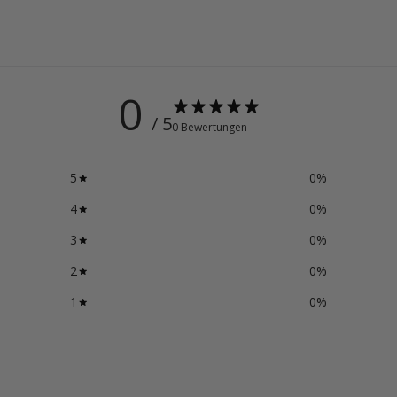
0
/ 5
0 Bewertungen
5
0
%
4
0
%
3
0
%
2
0
%
1
0
%