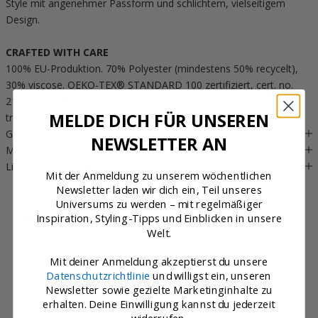
Style mit angenehmer Passform und schlichtem, vielseitigem
Design.
CRAFTED WITH CARE
100% EU-Produktion. 70% Polyester (mindestens 50% recycelt),
30% viscose. OEKO-TEX® STANDARD 100 zertifiziert, cert. no.
2176-347 DTI. Maschinenwäsche, nach wenigen Stunden wieder
MELDE DICH FÜR UNSEREN
tragbereit.
GRÖSSE & PASSFORM
NEWSLETTER AN
MATERIAL
Lieferung & Rückgabe
Mit der Anmeldung zu unserem wöchentlichen
Newsletter laden wir dich ein, Teil unseres
Universums zu werden – mit regelmäßiger
Kundenbewertungen
Inspiration, Styling-Tipps und Einblicken in unsere
Welt.
5
Mit deiner Anmeldung akzeptierst du unsere
Datenschutzrichtlinie
und willigst ein, unseren
/ 5
9 Bewertungen
Newsletter sowie gezielte Marketinginhalte zu
erhalten. Deine Einwilligung kannst du jederzeit