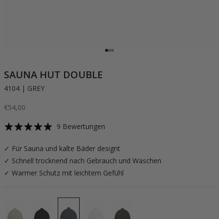
Gehe zu Element 1
Gehe zu Element 2
Gehe zu Element 3
SAUNA HUT DOUBLE
4104 | GREY
Angebot
€54,00
9 Bewertungen
✓ Für Sauna und kalte Bäder designt
✓ Schnell trocknend nach Gebrauch und Waschen
✓ Warmer Schutz mit leichtem Gefühl