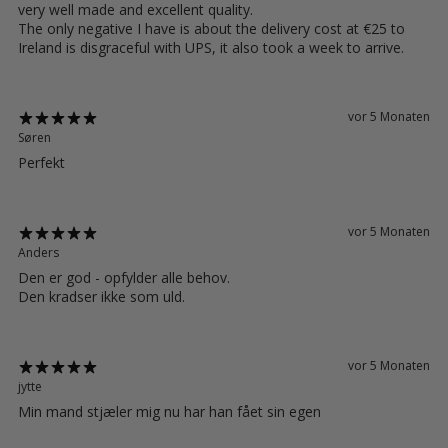
very well made and excellent quality.
The only negative I have is about the delivery cost at €25 to
Ireland is disgraceful with UPS, it also took a week to arrive.
vor 5 Monaten
Søren
Perfekt
vor 5 Monaten
Anders
Den er god - opfylder alle behov.
Den kradser ikke som uld.
vor 5 Monaten
jytte
Min mand stjæler mig nu har han fået sin egen