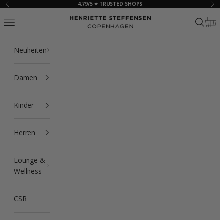
Zum Inhalt springen
4,79/5 ⭐ TRUSTED SHOPS
Zurück
Vor
HSCPH
Navigationsmenü öffnen
Suche ö
Ware
Neuheiten
Damen
Kinder
Herren
Lounge &
Wellness
CSR