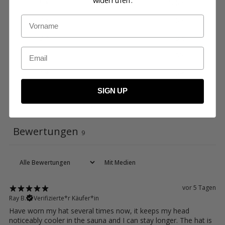
widerrufen.
5
100
%
Name
4
0
%
3
0
%
Email
2
0
%
1
0
%
SIGN UP
Bewertung schreiben
Bewertungen
9
Mit Medien
vor 5 Tagen
Ray B.
Verifizierte*r Käufer*in
Have worn my hat several times now, it keeps my head
noticeably cooler in the sauna and I can stay longer. The hat is