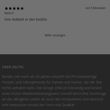
vor 5 Monaten
Niels P.
Den dobbelt er den bedste.
Mehr anzeigen
ÜBER HSCPH
Bereits seit mehr als 20 Jahren entwirft HSCPH hochwertige
Freizeit- und Lifestylemode für Damen und Herren, der die Zeit
nichts anhaben kann. Die Design DNA ist beständig und besitzt
einen hohen Wiedererkennungswert sowohl durch ihre Hommage
an das alltägliche Leben als auch den entspannten und dennoch
sehr bewussten Ansatz bei Form und Qualität.