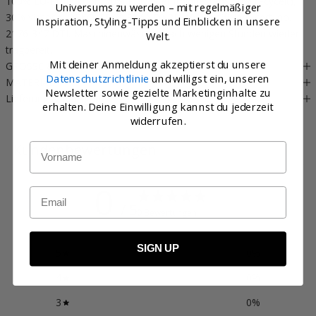
100% EU-Produktion. 70% Polyester (mindestens 50% recycelt),
Universums zu werden – mit regelmäßiger
30% viscose. OEKO-TEX® STANDARD 100 zertifiziert, cert. no.
Inspiration, Styling-Tipps und Einblicken in unsere
2176-347 DTI. Maschinenwäsche, nach wenigen Stunden wieder
Welt.
tragbereit.
Mit deiner Anmeldung akzeptierst du unsere
GRÖSSE & PASSFORM
Datenschutzrichtlinie
und willigst ein, unseren
MATERIAL
Newsletter sowie gezielte Marketinginhalte zu
Lieferung & Rückgabe
erhalten. Deine Einwilligung kannst du jederzeit
widerrufen.
Name
Kundenbewertungen
0
Email
/ 5
0 Bewertungen
SIGN UP
5
0
%
4
0
%
3
0
%