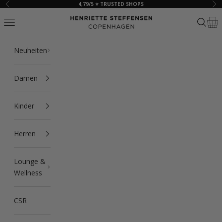
Zum Inhalt springen
4,79/5 ⭐ TRUSTED SHOPS
Zurück
Vor
HSCPH
Navigationsmenü öffnen
Suche ö
Ware
Neuheiten
Damen
Kinder
Herren
Lounge &
Wellness
CSR