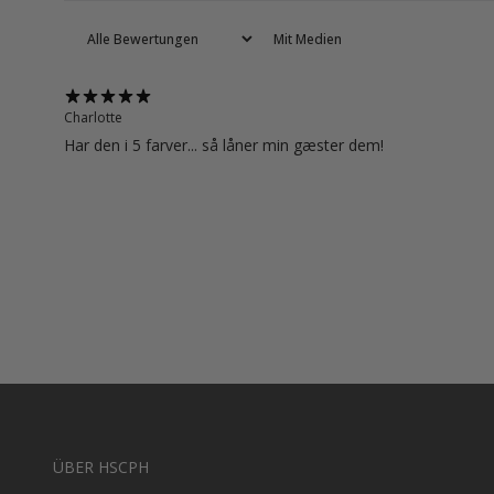
Mit Medien
Charlotte
Har den i 5 farver... så låner min gæster dem!
ÜBER HSCPH