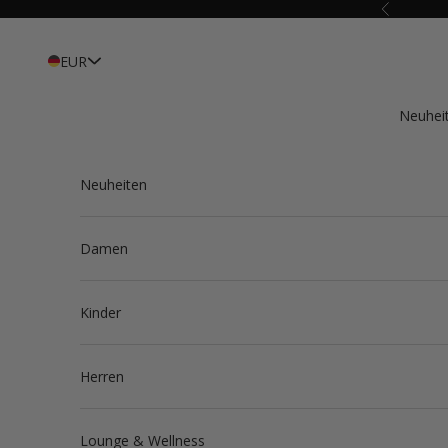
Zum Inhalt springen
Zurück
EUR
Neuhei
Neuheiten
Damen
Kinder
Herren
Lounge & Wellness