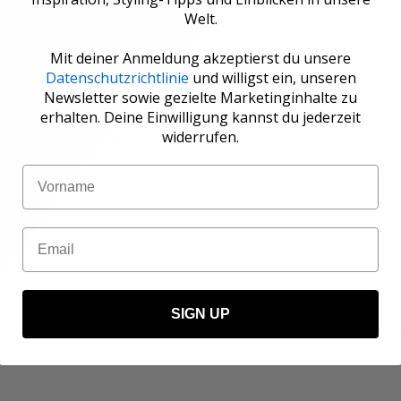
Welt.
W
*
Mit deiner Anmeldung akzeptierst du unsere
*
Datenschutzrichtlinie
und willigst ein, unseren
*
Newsletter sowie gezielte Marketinginhalte zu
*
erhalten. Deine Einwilligung kannst du jederzeit
widerrufen.
S
P
Name
C
1
Email
r
z
T
M
SIGN UP
L