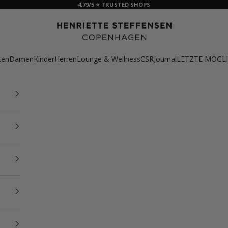
4,79/5 ⭐ TRUSTED SHOPS
HSCPH
ten
Damen
Kinder
Herren
Lounge & Wellness
CSR
Journal
LETZTE MÖGLI