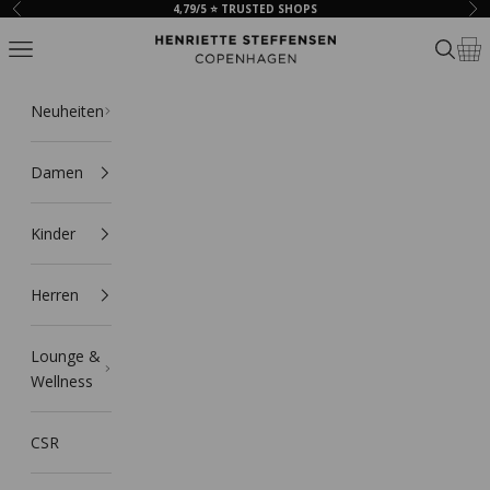
Zum Inhalt springen
4,79/5 ⭐ TRUSTED SHOPS
Zurück
Vor
HSCPH
Navigationsmenü öffnen
Suche ö
Ware
Neuheiten
Damen
Kinder
Herren
Lounge &
Wellness
CSR