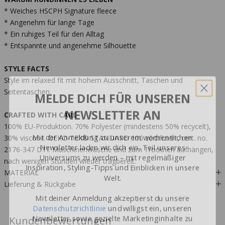
* Weiches HSCPH Signature fleece
* Angenehm für lange Tage
* Ein ruhiges Teil für den Alltag
* Entspannte und angenehme Silhouette
STYLE FACTS
Style im relaxed fit mit hohem Ausschnitt, Taschen und
MELDE DICH FÜR UNSEREN
Seitentaschen.
NEWSLETTER AN
CRAFTED WITH CARE
100% EU-Produktion. 70% Polyester (mindestens 50% recycelt),
Mit der Anmeldung zu unserem wöchentlichen
30% viscose. OEKO-TEX® STANDARD 100 zertifiziert, cert. no.
Newsletter laden wir dich ein, Teil unseres
Universums zu werden – mit regelmäßiger
2176-347 DTI. Maschinenwäsche und zum Trocknen aufhängen,
Inspiration, Styling-Tipps und Einblicken in unsere
nach wenigen Stunden wieder tragbereit.
Welt.
MATERIAL
Lieferung & Rückgabe
Mit deiner Anmeldung akzeptierst du unsere
Datenschutzrichtlinie
und willigst ein, unseren
Newsletter sowie gezielte Marketinginhalte zu
Kundenbewertungen
erhalten. Deine Einwilligung kannst du jederzeit