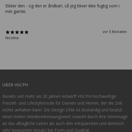
Elsker den - og den er åndbar!, så jeg bliver ikke fugtig som i
min gamle.
vor 5 Monaten
Nicoline
ÜBER HSCPH
Bereits seit mehr als 20 Jahren entwirft HSCPH hochwertige
Freizeit- und Lifestylemode für Damen und Herren, der die Zeit
nichts anhaben kann. Die Design DNA ist beständig und besitzt
einen hohen Wiedererkennungswert sowohl durch ihre Hommage
an das alltägliche Leben als auch den entspannten und dennoch
sehr bewussten Ansatz bei Form und Qualität.