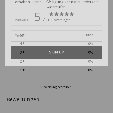
widerrufen.
5
Name
/ 5
5 Bewertungen
Email
5
100
%
4
0
%
SIGN UP
3
0
%
2
0
%
1
0
%
Bewertung schreiben
Bewertungen
5