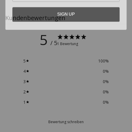
SIGN UP
Kundenbewertungen
5
/ 5
1 Bewertung
5
100
%
4
0
%
3
0
%
2
0
%
1
0
%
Bewertung schreiben