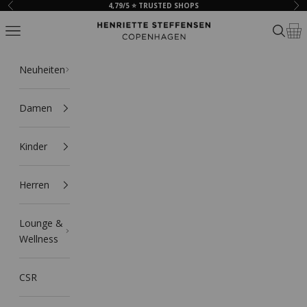
Zum Inhalt springen
4,79/5 ⭐ TRUSTED SHOPS
Zurück
Vor
HSCPH
Navigationsmenü öffnen
Suche ö
Ware
Neuheiten
Damen
Kinder
Herren
Lounge &
Wellness
CSR