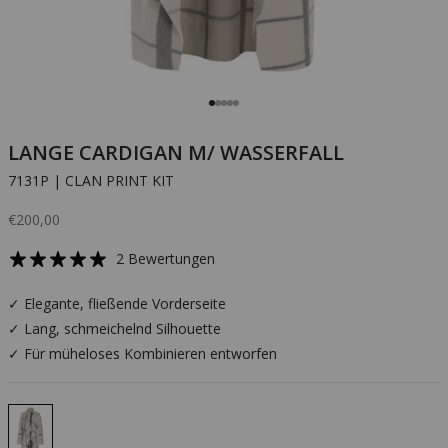
Gehe zu Element 1
Gehe zu Element 2
Gehe zu Element 3
Gehe zu Element 4
Gehe zu Element 5
LANGE CARDIGAN M/ WASSERFALL
7131P | CLAN PRINT KIT
Angebot
€200,00
2 Bewertungen
✓ Elegante, fließende Vorderseite
✓ Lang, schmeichelnd Silhouette
✓ Für müheloses Kombinieren entworfen