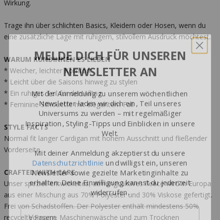
Wirkung.
Trage ihn über schlichten Basics, Kleidern oder Hosen, wenn du
eine zusätzliche Lage mit ruhigem, stilvollem Ausdruck möchtest.
MELDE DICH FÜR UNSEREN
NEWSLETTER AN
WARUM KUNDINNEN ES LIEBEN
* Weicher, leichter Komfort
* Leicht über die Saisons hinweg zu stylen
Mit der Anmeldung zu unserem wöchentlichen
* Ein ruhiges Teil für den Alltag
Newsletter laden wir dich ein, Teil unseres
Universums zu werden – mit regelmäßiger
* Feminine Silhouette mit elegantem Fall
Inspiration, Styling-Tipps und Einblicken in unsere
Welt.
STYLE FACTS
Normal fit langer Cardigan mit hohem Ausschnitt und fließender
Mit deiner Anmeldung akzeptierst du unsere
Vorderseite.
Datenschutzrichtlinie
und willigst ein, unseren
Newsletter sowie gezielte Marketinginhalte zu
CRAFTED WITH CARE
erhalten. Deine Einwilligung kannst du jederzeit
widerrufen.
Unser speziell entwickeltes, atmungsaktives fleece wird in Europa
aus einer Mischung aus 70% Polyester und 30% Viskose gefertigt.
Name
Frei von Schadstoffen. Der Polyester enthält mindestens 50%
recycelte Fasern. Maschinenwäsche und zum Trocknen