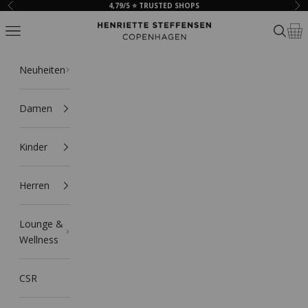
Zum Inhalt springen
4,79/5 ⭐ TRUSTED SHOPS
Zurück
Vor
HSCPH
Navigationsmenü öffnen
Suche ö
Ware
Neuheiten
Damen
Kinder
Herren
Lounge &
Wellness
CSR