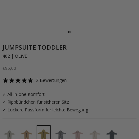
Gehe zu Element 1
Gehe zu Element 2
JUMPSUITE TODDLER
402 | OLIVE
Angebot
€95,00
2 Bewertungen
✓ All-in-one Komfort
✓ Rippbündchen für sicheren Sitz
✓ Lockere Passform für leichte Bewegung