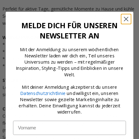
Perfekt für aktive Tage, gemütliche Momente zu Hause und kühle
Sommerabende. Ein All-in-one Favorit für neugierige Köpfe,
wachsende Körper und alltägliche Abenteuer.
MELDE DICH FÜR UNSEREN
NEWSLETTER AN
WARUM KUNDINNEN ES LIEBEN
* Für Bewegung und Spiel designt
Mit der Anmeldung zu unserem wöchentlichen
* Weiche, leichte Wärme
Newsletter laden wir dich ein, Teil unseres
* Angenehm für lange Tage
Universums zu werden – mit regelmäßiger
* Einfach über die Saisons hinweg zu tragen
Inspiration, Styling-Tipps und Einblicken in unsere
Welt.
STYLKE FACTS
Mit deiner Anmeldung akzeptierst du unsere
Loose fit Jumpsuit mit Rippbündchen für eine bequeme und
Datenschutzrichtlinie
und willigst ein, unseren
sichere Passform.
Newsletter sowie gezielte Marketinginhalte zu
erhalten. Deine Einwilligung kannst du jederzeit
CRAFTED WITH CARE
widerrufen.
Crafted with care. Unser speziell entwickeltes, atmungsaktives
fleece wird in Europa aus einer Mischung aus 70% Polyester
Name
(mindestens 50% recycelt) und 30% Viskose hergestellt. Frei von
Schadstoffen. Maschinenwäsche und zum Trocknen aufhängen.