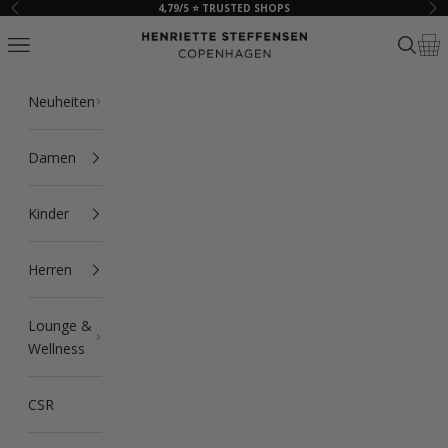
Zum Inhalt springen
4,79/5 ⭐ TRUSTED SHOPS
Zurück
Vor
HSCPH
Navigationsmenü öffnen
Suche ö
Ware
Neuheiten
Damen
Kinder
Herren
Lounge &
Wellness
CSR