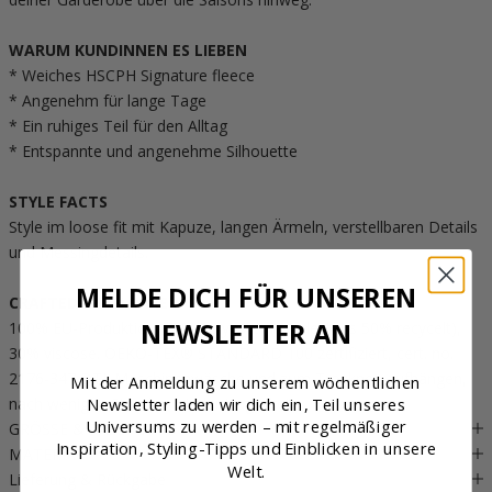
WARUM KUNDINNEN ES LIEBEN
* Weiches HSCPH Signature fleece
* Angenehm für lange Tage
* Ein ruhiges Teil für den Alltag
* Entspannte und angenehme Silhouette
STYLE FACTS
Style im loose fit mit Kapuze, langen Ärmeln, verstellbaren Details
und Messingdetails.
MELDE DICH FÜR UNSEREN
CRAFTED WITH CARE
NEWSLETTER AN
100% EU-Produktion. 70% Polyester (mindestens 50% recycelt),
30% viscose. OEKO-TEX® STANDARD 100 zertifiziert, cert. no.
2176-347 DTI. Maschinenwäsche und zum Trocknen aufhängen,
Mit der Anmeldung zu unserem wöchentlichen
nach wenigen Stunden wieder tragbereit.
Newsletter laden wir dich ein, Teil unseres
Universums zu werden – mit regelmäßiger
GRÖSSE & PASSFORM
Inspiration, Styling-Tipps und Einblicken in unsere
MATERIAL
Welt.
Lieferung & Rückgabe