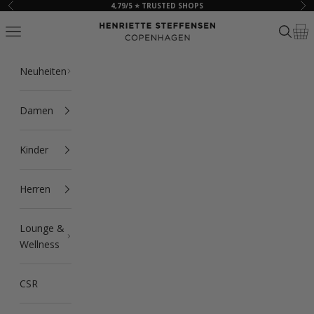
Zum Inhalt springen
4,79/5 ⭐ TRUSTED SHOPS
Zurück
Vor
HSCPH
Navigationsmenü öffnen
Suche ö
Ware
Neuheiten
Damen
Kinder
Herren
Lounge &
Wellness
CSR