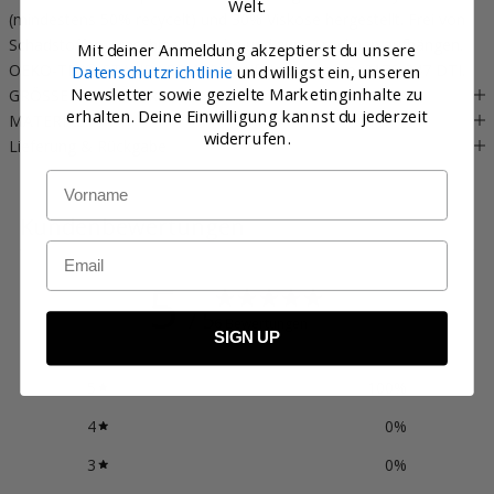
Welt.
(mindestens 50% recycelt) und 30% Viskose hergestellt. Frei von
Schadstoffen. Maschinenwäsche und zum Trocknen aufhängen.
Mit deiner Anmeldung akzeptierst du unsere
OEKO-TEX® STANDARD 100 zertifiziert, cert. no. 2176-347 DTI.
Datenschutzrichtlinie
und willigst ein, unseren
Newsletter sowie gezielte Marketinginhalte zu
GRÖSSE & PASSFORM
erhalten. Deine Einwilligung kannst du jederzeit
MATERIAL
widerrufen.
Lieferung & Rückgabe
Name
Kundenbewertungen
Email
5
/ 5
6 Bewertungen
SIGN UP
5
100
%
4
0
%
3
0
%