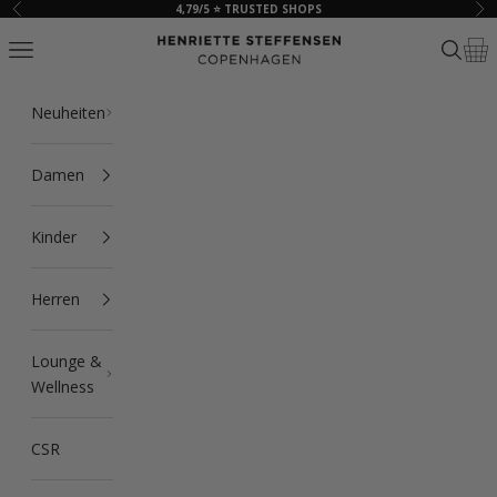
Zum Inhalt springen
4,79/5 ⭐ TRUSTED SHOPS
Zurück
Vor
HSCPH
Navigationsmenü öffnen
Suche ö
Ware
Neuheiten
Damen
Kinder
Herren
Lounge &
Wellness
CSR