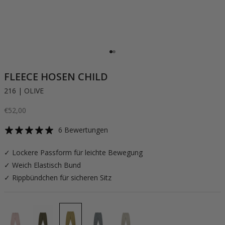
Gehe zu Element 1
Gehe zu Element 2
FLEECE HOSEN CHILD
216 | OLIVE
Angebot
€52,00
6 Bewertungen
✓ Lockere Passform für leichte Bewegung
✓ Weich Elastisch Bund
✓ Rippbündchen für sicheren Sitz