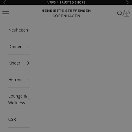
Zum Inhalt springen
4,79/5 ⭐ TRUSTED SHOPS
Zurück
Vor
HSCPH
Navigationsmenü öffnen
Suche ö
Ware
Neuheiten
Damen
Kinder
Herren
Lounge &
Wellness
CSR