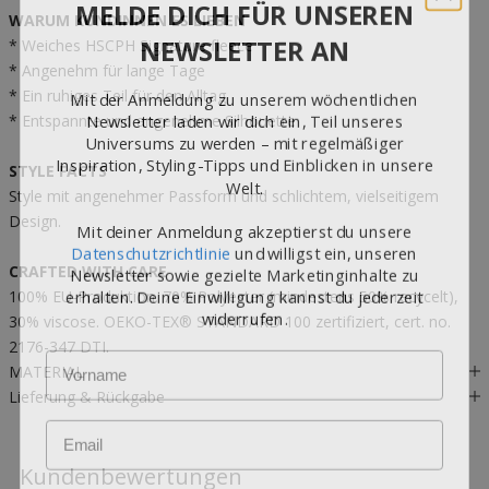
MELDE DICH FÜR UNSEREN
WARUM KUNDINNEN ES LIEBEN
NEWSLETTER AN
* Weiches HSCPH Signature fleece
* Angenehm für lange Tage
Mit der Anmeldung zu unserem wöchentlichen
* Ein ruhiges Teil für den Alltag
Newsletter laden wir dich ein, Teil unseres
* Entspannte und angenehme Silhouette
Universums zu werden – mit regelmäßiger
Inspiration, Styling-Tipps und Einblicken in unsere
STYLE FACTS
Welt.
Style mit angenehmer Passform und schlichtem, vielseitigem
Mit deiner Anmeldung akzeptierst du unsere
Design.
Datenschutzrichtlinie
und willigst ein, unseren
Newsletter sowie gezielte Marketinginhalte zu
CRAFTED WITH CARE
erhalten. Deine Einwilligung kannst du jederzeit
100% EU-Produktion. 70% Polyester (mindestens 50% recycelt),
widerrufen.
30% viscose. OEKO-TEX® STANDARD 100 zertifiziert, cert. no.
2176-347 DTI.
Name
MATERIAL
Lieferung & Rückgabe
Email
Kundenbewertungen