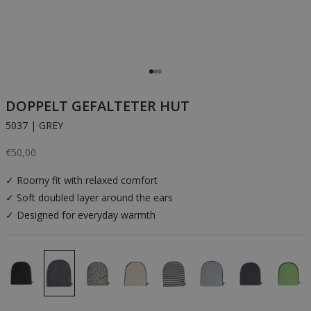
Gehe zu Element 1
Gehe zu Element 2
Gehe zu Element 3
DOPPELT GEFALTETER HUT
5037 | GREY
Angebot
€50,00
✓ Roomy fit with relaxed comfort
✓ Soft doubled layer around the ears
✓ Designed for everyday warmth