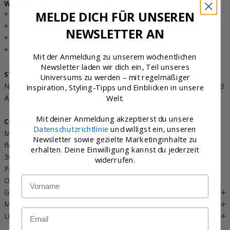
WARUM KUNDINNEN ES LIEBEN
MELDE DICH FÜR UNSEREN
* HSCPH Signature fleece
* Einfach eleganter oder legerer zu stylen
NEWSLETTER AN
* Angenehm für lange Tage
* Leicht mit der vorhandenen Garderobe zu kombinieren
Mit der Anmeldung zu unserem wöchentlichen
Newsletter laden wir dich ein, Teil unseres
STYLE FACTS
Universums zu werden – mit regelmäßiger
Normal fit Cardigan mit doppellagigem Kragen, Seitentaschen und
Inspiration, Styling-Tipps und Einblicken in unsere
Welt.
Ärmelbündchen.
Mit deiner Anmeldung akzeptierst du unsere
CRAFTED WITH CARE
Datenschutzrichtlinie
und willigst ein, unseren
Mit Sorgfalt gefertigt. Unser speziell entwickeltes atmungsaktives
Newsletter sowie gezielte Marketinginhalte zu
fleece wird in Europa aus einer Mischung aus 70% Polyester und
erhalten. Deine Einwilligung kannst du jederzeit
30% Viscose hergestellt. Frei von Schadstoffen. 100% EU-
widerrufen.
Produktion. Maschinenwäsche und zum Trocknen aufhängen.
Name
OEKO-TEX® STANDARD 100 zertifiziert, Zert. Nr. 2176-347 DTI.
GRÖSSE & PASSFORM
MATERIAL
Email
Lieferung & Rückgabe