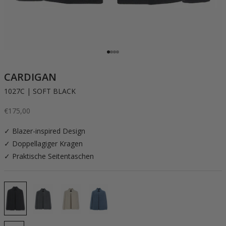
Gehe zu Element 1
Gehe zu Element 2
Gehe zu Element 3
Gehe zu Element 4
CARDIGAN
1027C | SOFT BLACK
Angebot
€175,00
✓ Blazer-inspired Design
✓ Doppellagiger Kragen
✓ Praktische Seitentaschen