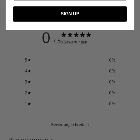
Kundenbewertungen
SIGN UP
0
/ 5
0 Bewertungen
5
0
%
4
0
%
3
0
%
2
0
%
1
0
%
Bewertung schreiben
Bewertungen