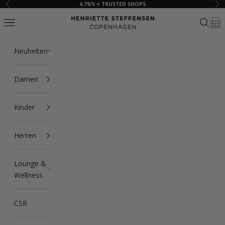
Zum Inhalt springen
4,79/5 ⭐ TRUSTED SHOPS
Zurück
Vor
HSCPH
Navigationsmenü öffnen
Suche ö
Ware
Neuheiten
Damen
Kinder
Herren
Lounge &
Wellness
CSR