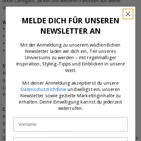
unter Cardigans, Jacken und weiteren Favoriten aus deiner
Garderobe.
MELDE DICH FÜR UNSEREN
WARUM KUNDINNEN ES LIEBEN
NEWSLETTER AN
* Weiche und angenehme jersey Qualität
* Anliegende Form, die an Ort und Stelle bleibt
* Leicht über die Saisons hinweg zu stylen
Mit der Anmeldung zu unserem wöchentlichen
Newsletter laden wir dich ein, Teil unseres
* Angenehm für Bewegung und Alltag
Universums zu werden – mit regelmäßiger
Inspiration, Styling-Tipps und Einblicken in unsere
STYLE FACTS
Welt.
Normal fit Bluse mit kurzen Ärmeln, rundem Ausschnitt und
offenen Kanten designt, um roll naturally after washing. Ohne
Mit deiner Anmeldung akzeptierst du unsere
Logoring designt. Art Print Varianten haben eine individuelle
Datenschutzrichtlinie
und willigst ein, unseren
Printplatzierung.
Newsletter sowie gezielte Marketinginhalte zu
erhalten. Deine Einwilligung kannst du jederzeit
widerrufen.
CRAFTED WITH CARE
In Europa aus 96% viscose und 4% Elasthan gefertigt. Frei von
Name
Schadstoffen. OEKO-TEX® STANDARD 100 zertifiziert, cert. no.
2176-347 DTI. Maschinenwäsche.
GRÖSSE & PASSFORM
Email