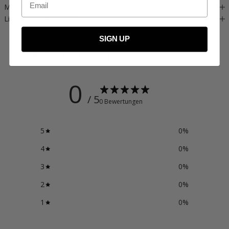
MATERIAL
Lieferung & Rückgabe
SIGN UP
Kundenbewertungen
0
/ 5
0 Bewertungen
5
0
%
4
0
%
3
0
%
2
0
%
1
0
%