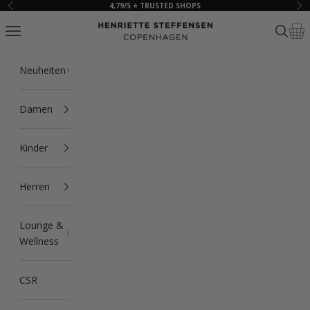
Zum Inhalt springen
4,79/5 ⭐ TRUSTED SHOPS
Zurück
Vor
HSCPH
Navigationsmenü öffnen
Suche ö
Ware
Neuheiten
Damen
Kinder
Herren
Lounge &
Wellness
CSR