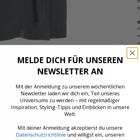
e
e
W
*
*
*
*
MELDE DICH FÜR UNSEREN
S
NEWSLETTER AN
L
K
Mit der Anmeldung zu unserem wöchentlichen
v
Newsletter laden wir dich ein, Teil unseres
Universums zu werden – mit regelmäßiger
C
Inspiration, Styling-Tipps und Einblicken in unsere
M
Welt.
a
7
Mit deiner Anmeldung akzeptierst du unsere
S
Datenschutzrichtlinie
und willigst ein, unseren
z