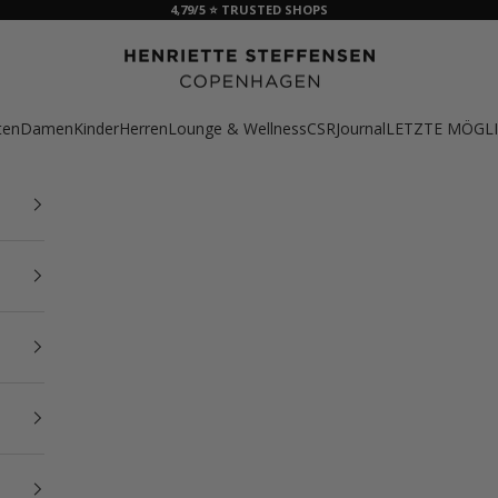
4,79/5 ⭐ TRUSTED SHOPS
HSCPH
ten
Damen
Kinder
Herren
Lounge & Wellness
CSR
Journal
LETZTE MÖGLI