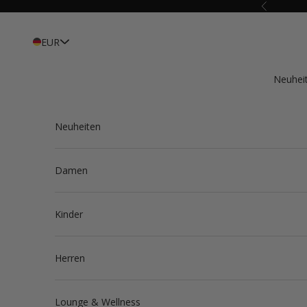
Zum Inhalt springen
Zurück
EUR
Neuhei
Neuheiten
Damen
Kinder
Herren
Lounge & Wellness