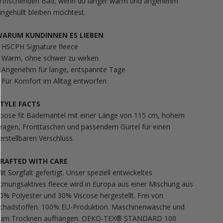
rfrischenden Bad, wenn du länger warm und angenehm
ingehüllt bleiben möchtest.
ARUM KUNDINNEN ES LIEBEN
 HSCPH Signature fleece
 Warm, ohne schwer zu wirken
 Angenehm für lange, entspannte Tage
 Für Komfort im Alltag entworfen
TYLE FACTS
oose fit Bademantel mit einer Länge von 115 cm, hohem
ragen, Fronttaschen und passendem Gürtel für einen
erstellbaren Verschluss.
RAFTED WITH CARE
it Sorgfalt gefertigt. Unser speziell entwickeltes
tmungsaktives fleece wird in Europa aus einer Mischung aus
0% Polyester und 30% Viscose hergestellt. Frei von
chadstoffen. 100% EU-Produktion. Maschinenwäsche und
um Trocknen aufhängen. OEKO-TEX® STANDARD 100