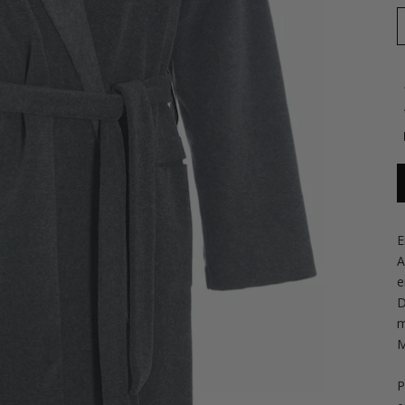
E
A
e
D
m
M
P