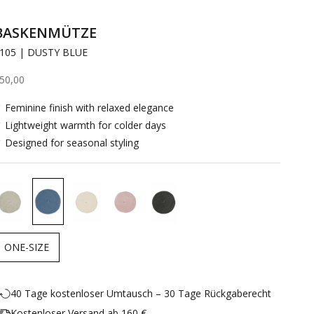
BASKENMÜTZE
105 | DUSTY BLUE
ngebot
50,00
 Feminine finish with relaxed elegance
 Lightweight warmth for colder days
 Designed for seasonal styling
ONE-SIZE
40 Tage kostenloser Umtausch – 30 Tage Rückgaberecht
Kostenloser Versand ab 160 €