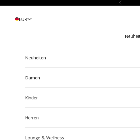
Zum Inhalt springen
Zurück
EUR
Neuhei
Neuheiten
Damen
Kinder
Herren
Lounge & Wellness