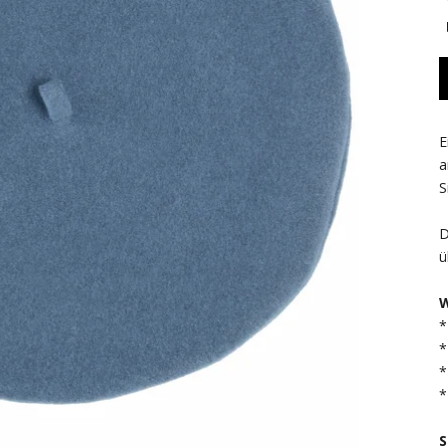
E
a
S
D
ü
W
*
*
*
*
S