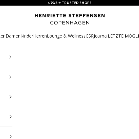
4,79/5 ⭐ TRUSTED SHOPS
HSCPH
ten
Damen
Kinder
Herren
Lounge & Wellness
CSR
Journal
LETZTE MÖGLI