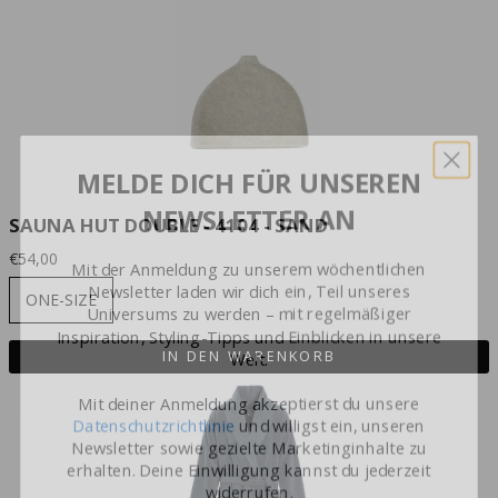
MELDE DICH FÜR UNSEREN
NEWSLETTER AN
SAUNA HUT DOUBLE - 4104 - SAND
Mit der Anmeldung zu unserem wöchentlichen
€54,00
Newsletter laden wir dich ein, Teil unseres
Universums zu werden – mit regelmäßiger
ONE-SIZE
Inspiration, Styling-Tipps und Einblicken in unsere
Welt.
IN DEN WARENKORB
Mit deiner Anmeldung akzeptierst du unsere
Datenschutzrichtlinie
und willigst ein, unseren
Newsletter sowie gezielte Marketinginhalte zu
erhalten. Deine Einwilligung kannst du jederzeit
widerrufen.