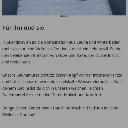
Gehe zu Element 1
Gehe zu Element 2
Gehe zu Element 3
Gehe zu Element 4
Für ihn und sie
In Skandinavien ist die Kombination aus Sauna und Winterbaden
mehr als nur eine Wellness-Routine – es ist ein Lebensstil. Erlebe
den belebenden Kontrast von Hitze und Kälte, der dich erfrischt
und revitalisiert.
Unsere Saunamütze schützt deinen Kopf vor der intensiven Hitze
und hält dich warm, wenn du ins eiskalte Wasser eintauchst. Nach
deinem Bad hüllst du dich in unseren weichen, leichten
Bademantel für ultimative Gemütlichkeit und Komfort.
Bringe diesen Winter einen Hauch nordischer Tradition in deine
Wellness-Routine!