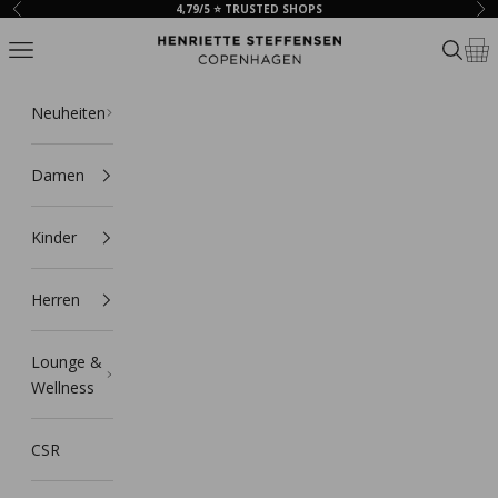
Zum Inhalt springen
4,79/5 ⭐ TRUSTED SHOPS
Zurück
Vor
HSCPH
Navigationsmenü öffnen
Suche ö
Ware
Neuheiten
Damen
Kinder
Herren
Lounge &
Wellness
CSR