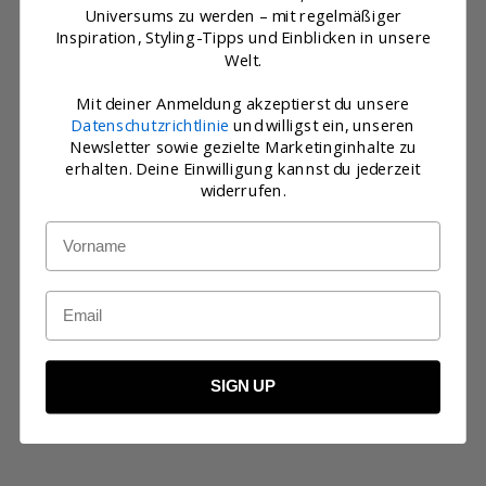
Universums zu werden – mit regelmäßiger
Inspiration, Styling-Tipps und Einblicken in unsere
Welt.
Mit deiner Anmeldung akzeptierst du unsere
Datenschutzrichtlinie
und willigst ein, unseren
Newsletter sowie gezielte Marketinginhalte zu
erhalten. Deine Einwilligung kannst du jederzeit
widerrufen.
Name
Optionen auswählen
Optionen auswählen
MANTEL DOPPELSCHICHT
LANGER CARDIGAN
Email
LIGHT GREY
OLIVE
Angebot
Angebot
Regulärer Preis
€349,00
€107,00
€214,00
3 Bewertungen
7 Bewertungen
SIGN UP