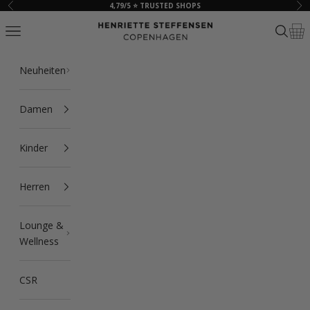
Zum Inhalt springen
4,79/5 ⭐ TRUSTED SHOPS
Zurück
Vor
HSCPH
Navigationsmenü öffnen
Suche ö
Ware
Neuheiten
Damen
Kinder
Herren
Lounge &
Wellness
CSR