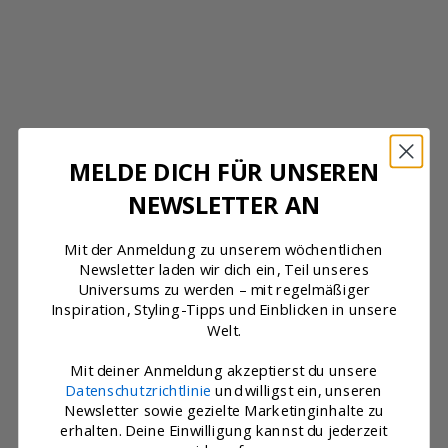
Angebot
Angebot
€40,00
€40,00
3 Bewertungen
3 Bewertungen
LETZTE MÖGLICHKEIT
MELDE DICH FÜR UNSEREN
NEWSLETTER AN
Mit der Anmeldung zu unserem wöchentlichen
Newsletter laden wir dich ein, Teil unseres
Universums zu werden – mit regelmäßiger
Inspiration, Styling-Tipps und Einblicken in unsere
Welt.
Mit deiner Anmeldung akzeptierst du unsere
Datenschutzrichtlinie
und willigst ein, unseren
Newsletter sowie gezielte Marketinginhalte zu
erhalten. Deine Einwilligung kannst du jederzeit
In den Warenkorb
In den Warenkorb