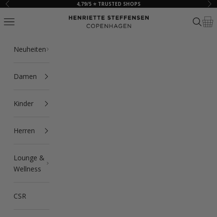
Zum Inhalt springen
4,79/5 ⭐ TRUSTED SHOPS
Zurück
Vor
HSCPH
Navigationsmenü öffnen
Suche ö
Ware
Neuheiten
Damen
Kinder
Herren
Lounge &
Wellness
CSR