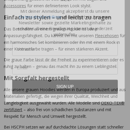
Mit deiner Anmeldung akzeptierst du unsere
Accessoires
für einen definierteren Look stylst.
Datenschutzrichtlinie
und willigst ein, unseren
Newsletter sowie gezielte Marketinginhalte zu
Einfach zu stylen – und leicht zu tragen
erhalten. Deine Einwilligung kannst du jederzeit
widerrufen.
Das Besondere an einem grauen Hoodie ist seine
Anpassungsfähigkeit. Du kannst ihn mit unseren
Fleecehosen
für
Name
ein harmonisches Set kombinieren oder ihn mit einem Rock in
einer Kontrastfarbe tragen – für einen stärkeren Akzent.
Email
Die graue Farbe lässt dir die Freiheit zu experimentieren oder es
ruhig zu halten – genau das macht ihn zu einem Lieblingsteil.
Mit Sorgfalt hergestellt
SIGN UP
Alle unsere grauen Hoodies werden in Europa produziert und aus
Materialien gefertigt, die wegen ihrer Qualität, Weichheit und
Langlebigkeit ausgewählt wurden. Alle Modelle sind
OEKO-TEX®
zertifiziert
– also frei von schädlichen Substanzen und mit
Respekt für Mensch und Umwelt hergestellt.
Bei HSCPH setzen wir auf durchdachte Lösungen statt schneller