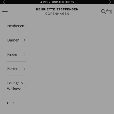
Zum Inhalt springen
4,79/5 ⭐ TRUSTED SHOPS
Zurück
Vor
HSCPH
Navigationsmenü öffnen
Suche ö
Ware
Neuheiten
Damen
Kinder
Herren
Lounge &
Wellness
CSR