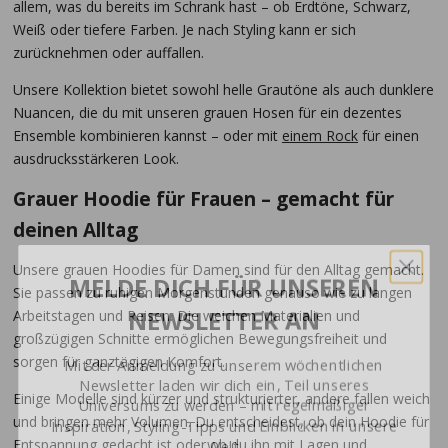
allem, was du bereits im Schrank hast – ob Erdtöne, Schwarz,
Weiß oder tiefere Farben. Je nach Styling kann er sich
zurücknehmen oder auffallen.
Unsere Kollektion bietet sowohl helle Grautöne als auch dunklere
Nuancen, die du mit unseren grauen Hosen für ein dezentes
Ensemble kombinieren kannst – oder mit
einem Rock
für einen
ausdrucksstärkeren Look.
Grauer Hoodie für Frauen – gemacht für
deinen Alltag
MELDE DICH FÜR UNSEREN
Unsere grauen Hoodies für Damen sind für den Alltag gemacht.
NEWSLETTER AN
Sie passen zu ruhigen Morgenstunden genauso wie zu langen
Arbeitstagen und Reisen. Die weichen Materialien und
großzügigen Schnitte ermöglichen Bewegungsfreiheit und
Mit der Anmeldung zu unserem wöchentlichen
Newsletter laden wir dich ein, Teil unseres
sorgen für ganztägigen Komfort.
Universums zu werden – mit regelmäßiger
Einige Modelle sind kürzer und strukturierter, andere fallen weich
Inspiration, Styling-Tipps und Einblicken in unsere
Welt.
und bringen mehr Volumen. Du entscheidest, ob dein Hoodie für
Entspannung gedacht ist oder ob du ihn mit Lagen und