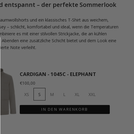
d entspannt – der perfekte Sommerlook
umwollshorts und ein klassisches T-Shirt aus weichem,
rsey – schlicht, komfortabel und ideal, wenn die Temperaturen
biniere es mit einer stilvollen Strickjacke, die an kühlen
Abenden eine zusätzliche Schicht bietet und dem Look eine
nierte Note verleiht.
CARDIGAN - 1045C - ELEPHANT
€100,00
XS
S
M
L
XL
XXL
IN DEN WARENKORB