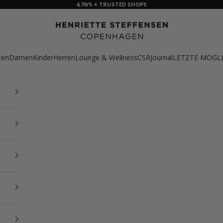
4,79/5 ⭐ TRUSTED SHOPS
HSCPH
ten
Damen
Kinder
Herren
Lounge & Wellness
CSR
Journal
LETZTE MÖGLI