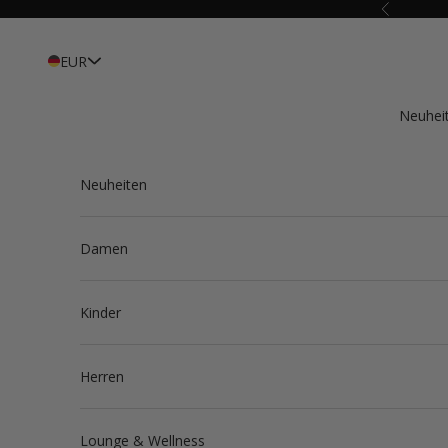
Zum Inhalt springen
Zurück
EUR
Neuhei
Neuheiten
Damen
Kinder
Herren
Lounge & Wellness