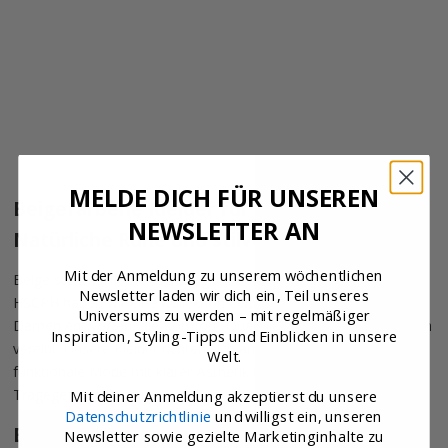
Optionen auswählen
NO WASTE TRÄGERKLEID
CAMEL
Angebot
€93,00
MELDE DICH FÜR UNSEREN
Beigefarbene Kleider für Damen –
NEWSLETTER AN
Natürliche Ruhe und stilvolle Schlichtheit
Mit der Anmeldung zu unserem wöchentlichen
Beige steht für Ruhe, Zeitlosigkeit und dezente Eleganz. Bei
Newsletter laden wir dich ein, Teil unseres
HSCPH haben wir eine Kollektion beigefarbener Kleider für
Universums zu werden – mit regelmäßiger
Damen entworfen, die Komfort, Qualität und Vielseitigkeit in sich
Inspiration, Styling-Tipps und Einblicken in unsere
vereint. Unsere Kleider richten sich an moderne Frauen, die
Welt.
funktionale Mode mit klarer Ästhetik und angenehmem
Tragegefühl schätzen.
Mit deiner Anmeldung akzeptierst du unsere
Datenschutzrichtlinie
und willigst ein, unseren
Eine Farbe mit Charakter
Newsletter sowie gezielte Marketinginhalte zu