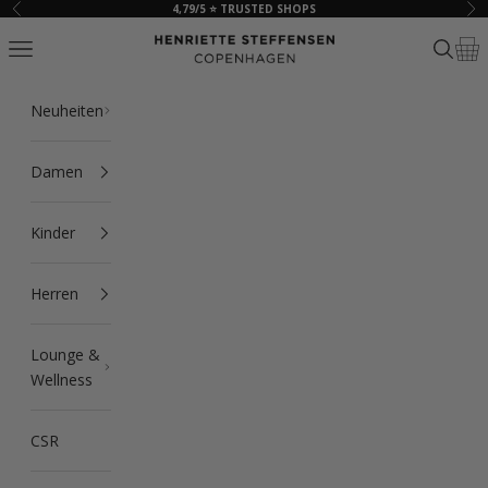
Zum Inhalt springen
4,79/5 ⭐ TRUSTED SHOPS
Zurück
Vor
HSCPH
Navigationsmenü öffnen
Suche ö
Ware
Neuheiten
Damen
Kinder
Herren
Lounge &
Wellness
CSR