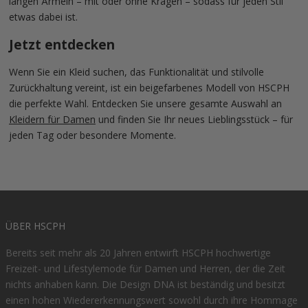
langen Ärmeln – mit oder ohne Kragen – sodass für jeden Stil
etwas dabei ist.
Jetzt entdecken
Wenn Sie ein Kleid suchen, das Funktionalität und stilvolle
Zurückhaltung vereint, ist ein beigefarbenes Modell von HSCPH
die perfekte Wahl. Entdecken Sie unsere gesamte Auswahl an
Kleidern für Damen
und finden Sie Ihr neues Lieblingsstück – für
jeden Tag oder besondere Momente.
ÜBER HSCPH
Bereits seit mehr als 20 Jahren entwirft HSCPH hochwertige
Freizeit- und Lifestylemode für Damen und Herren, der die Zeit
nichts anhaben kann. Die Design DNA ist beständig und besitzt
einen hohen Wiedererkennungswert sowohl durch ihre Hommage