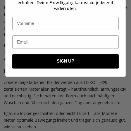
erhalten. Deine Einwilligung kannst du jederzeit
Beige ist mehr als nur eine neutrale Nuance. Je nach Material und
widerrufen.
Kombination wirkt sie sanft, warm oder elegant. Unsere Auswahl
Name
umfasst Kleider in unterschiedlichen Schnitten und Stoffen,
sodass Sie genau das Modell finden, das zu Ihnen passt – ideal
für Alltag, Büro oder besondere Anlässe.
Email
Kombinieren Sie Ihr Kleid mit einer
Strickjacke für Damen
in
hellen Tönen für ein harmonisches Gesamtbild oder setzen Sie
Akzente mit dunklen Accessoires.
SIGN UP
Komfort, dem Sie vertrauen können
Unsere beigefarbenen Kleider werden aus OEKO-TEX®-
zertifizierten Materialien gefertigt – hautfreundlich, atmungsaktiv
und nachhaltig. Sie behalten ihre Form auch nach häufigem
Waschen und fühlen sich den ganzen Tag über angenehm an.
Egal, ob locker geschnitten oder leicht tailliert – alle Modelle
bieten optimale Bewegungsfreiheit und tragen sich genauso gut,
wie sie aussehen.