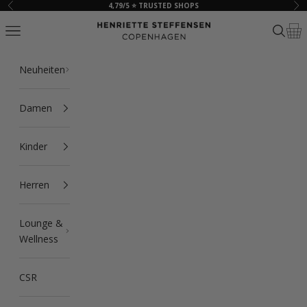
Zum Inhalt springen
4,79/5 ⭐ TRUSTED SHOPS
Zurück
Vor
HSCPH
Navigationsmenü öffnen
Suche ö
Ware
Neuheiten
Damen
Kinder
Herren
Lounge &
Wellness
CSR